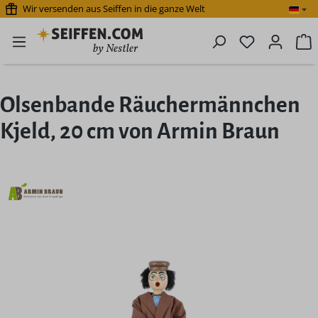
Wir versenden aus Seiffen in die ganze Welt
Zum Hauptinhalt springen
Du hast 0 P
W
Olsenbande Räuchermännchen
Kjeld, 20 cm von Armin Braun
Bildergalerie überspringen