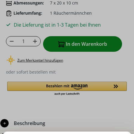
Abmessungen:
7 x 20 x 10 cm
Lieferumfang:
1 Räuchermännchen
Die Lieferung ist in 1-3 Tagen bei Ihnen
Produkt Anzahl: Gib den gewünschten Wer
In den Warenkorb
Zum Merkzettel hinzufügen
oder sofort bestellen mit
Beschreibung