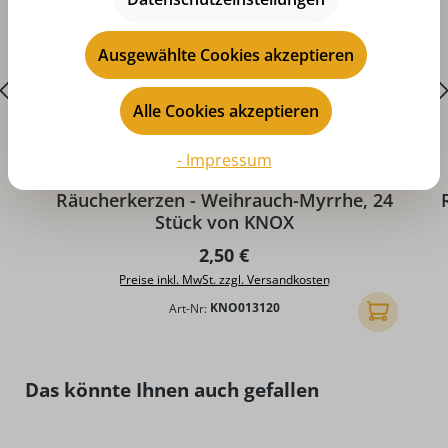
Ausgewählte Cookies akzeptieren
Alle Cookies akzeptieren
- Impressum
Durchschnittliche Bewertung von 5 von 5 Sternen
D
Räucherkerzen - Weihrauch-Myrrhe, 24
Stück von KNOX
Regulärer Preis:
2,50 €
Preise inkl. MwSt. zzgl. Versandkosten
Art-Nr:
KNO013120
In den Ware
Produktgalerie überspringen
Das könnte Ihnen auch gefallen