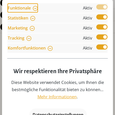
Produktdetails
Funktionale
Aktiv
Bewertungen
Statistiken
Aktiv
Fragen zum Produkt
Marketing
Aktiv
Tracking
Aktiv
Komfortfunktionen
Aktiv
Wir respektieren Ihre Privatsphäre
Produktgalerie überspringen
Zubehör
Diese Website verwendet Cookies, um Ihnen die
bestmögliche Funktionalität bieten zu können...
Mehr Informationen
.
Datenschutzeinstellungen