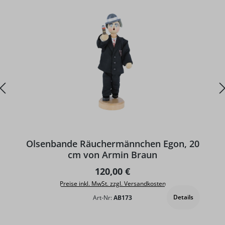
D
Olsenbande Räuchermännchen Egon, 20
cm von Armin Braun
Regulärer Preis:
120,00 €
Preise inkl. MwSt. zzgl. Versandkosten
Details
Art-Nr:
AB173