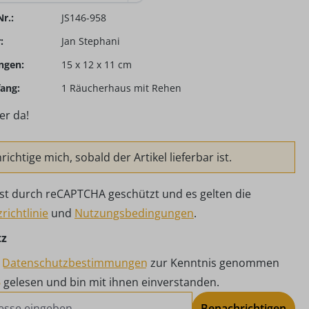
r.:
JS146-958
:
Jan Stephani
ngen:
15 x 12 x 11 cm
ang:
1 Räucherhaus mit Rehen
er da!
ichtige mich, sobald der Artikel lieferbar ist.
 ist durch reCAPTCHA geschützt und es gelten die
richtlinie
und
Nutzungsbedingungen
.
tz
e
Datenschutzbestimmungen
zur Kenntnis genommen
B
gelesen und bin mit ihnen einverstanden.
Benachrichtigen