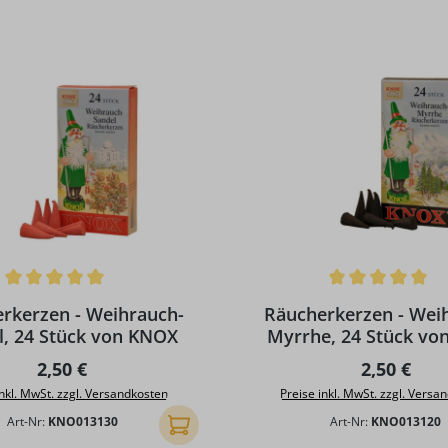
ttliche Bewertung von 5 von 5 Sternen
Durchschnittliche Bewertun
rkerzen - Weihrauch-
Räucherkerzen - Wei
l, 24 Stück von KNOX
Myrrhe, 24 Stück vo
Regulärer Preis:
Regulärer 
2,50 €
2,50 €
inkl. MwSt. zzgl. Versandkosten
Preise inkl. MwSt. zzgl. Versa
Art-Nr:
KNO013130
Art-Nr:
KNO013120
In den Warenkorb