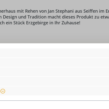
rhaus mit Rehen von Jan Stephani aus Seiffen im Erz
m Design und Tradition macht dieses Produkt zu etw
ch ein Stück Erzgebirge in Ihr Zuhause!
Lieferumfang:
1
o Jan Stephani,
Länge:
11
 info@seiffen.com
Material:
He
Ki
Motiv:
R
Produkttyp:
R
Räucherkerzengröße:
kl
Saison:
Ad