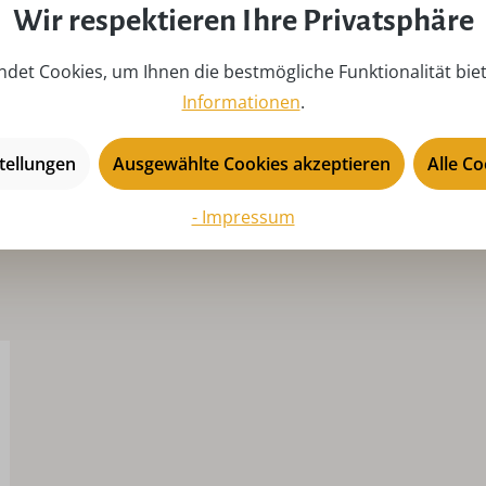
Wir respektieren Ihre Privatsphäre
n
Serie:
Ja
Tiefe:
11
det Cookies, um Ihnen die bestmögliche Funktionalität bie
Informationen
.
USP:
Ha
St
tellungen
Ausgewählte Cookies akzeptieren
Alle C
- Impressum