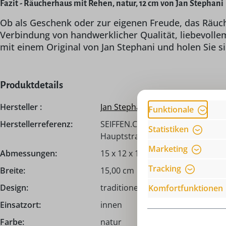
Fazit - Räucherhaus mit Rehen, natur, 12 cm von Jan Stephani
Ob als Geschenk oder zur eigenen Freude, das Räuche
Verbindung von handwerklicher Qualität, liebevolle
mit einem Original von Jan Stephani und holen Sie si
Produktdetails
Hersteller :
Jan Stephani
Funktionale
Herstellerreferenz:
SEIFFEN.COM by Nestler GmbH, c/
Statistiken
Hauptstraße 132, 09548 Seiffen,
Marketing
Abmessungen:
15 x 12 x 11 cm
Tracking
Breite:
15,00 cm
Design:
traditionell
Komfortfunktionen
Einsatzort:
innen
Farbe:
natur