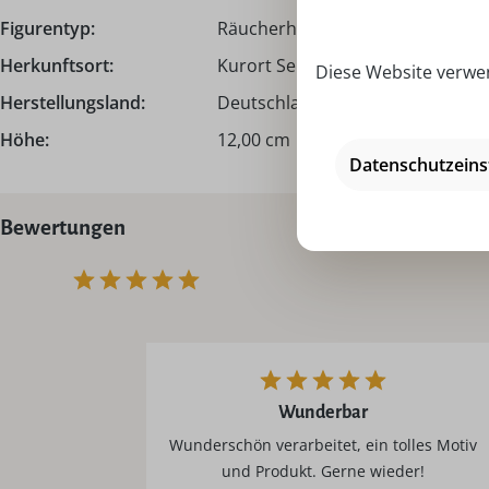
Figurentyp:
Räucherhaus | Räucherhäusche
Herkunftsort:
Kurort Seiffen | Erzgebirge
Diese Website verwen
Herstellungsland:
Deutschland - Made in Germany
Höhe:
12,00 cm
Datenschutzeins
Bewertungen
Wunderbar
Wunderschön verarbeitet, ein tolles Motiv
und Produkt. Gerne wieder!