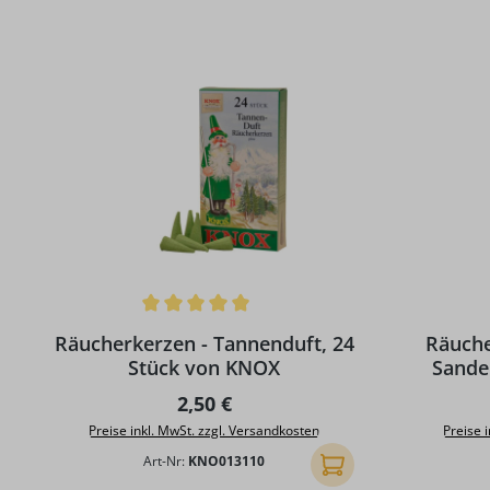
Durchschnittliche Bewertung von 5 von 5 Sternen
Durchschni
Räucherkerzen - Tannenduft, 24
Räuche
Stück von KNOX
Sande
Regulärer Preis:
2,50 €
Preise inkl. MwSt. zzgl. Versandkosten
Preise 
Art-Nr:
KNO013110
In den Warenkorb