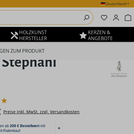
Deutschland
Du hast 0 P
W
HOLZKUNST
KERZEN &
HERSTELLER
ANGEBOTE
GEN ZUM PRODUKT
n Stephani
eis:
€
Preise inkl. MwSt. zzgl. Versandkosten