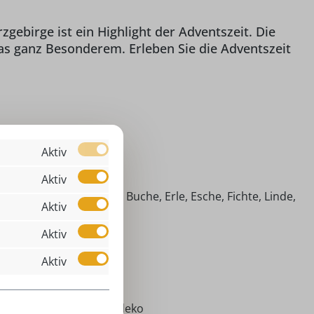
gebirge ist ein Highlight der Adventszeit. Die
as ganz Besonderem. Erleben Sie die Adventszeit
 Räucherhaus mit Rehen
Aktiv
,00 cm
Aktiv
imische Hölzer (Ahorn, Buche, Erle, Esche, Fichte, Linde,
Aktiv
efer)
Aktiv
äucherhaus mit Rehen
äucherhaus
Aktiv
ein (15 mm)
ventszeit, Weihnachtsdeko