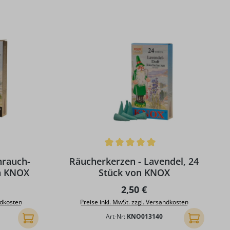
g von 5 von 5 Sternen
Durchschnittliche Bewertung von 5 von 5 S
hrauch-
Räucherkerzen - Lavendel, 24
n KNOX
Stück von KNOX
Preis:
Regulärer Preis:
2,50 €
ndkosten
Preise inkl. MwSt. zzgl. Versandkosten
Art-Nr:
KNO013140
In den Warenkorb
In den Ware