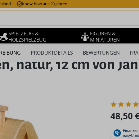
chland
Know-how aus 20 Jahren
SPIELZEUG &
FIGUREN &
HOLZSPIELZEUG
MINIATUREN
REIBUNG
PRODUKTDETAILS
BEWERTUNGEN
FRA
, natur, 12 cm von Ja
Regulärer Pr
48,50 