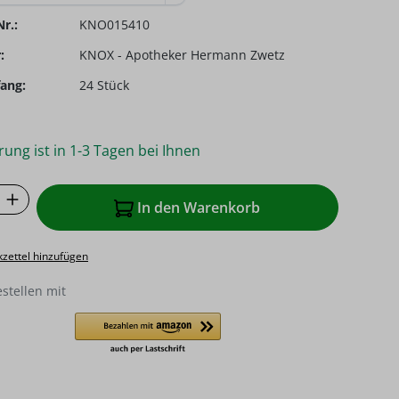
r.:
KNO015410
:
KNOX - Apotheker Hermann Zwetz
ang:
24 Stück
rung ist in 1-3 Tagen bei Ihnen
 Anzahl: Gib den gewünschten Wert ein o
In den Warenkorb
zettel hinzufügen
estellen mit