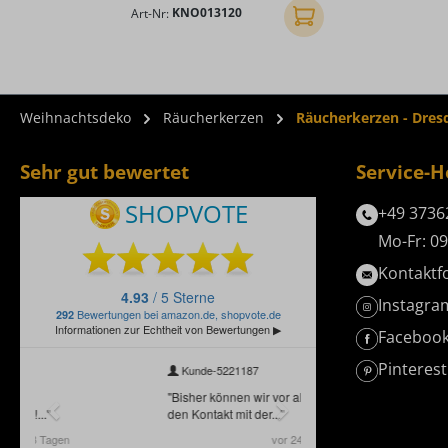
Art-Nr:
KNO013120
In den Warenkorb
Weihnachtsdeko
Räucherkerzen
Räucherkerzen - Dres
Sehr gut bewertet
Service-H
+49 3736
Mo-Fr: 09
Kontaktf
Instagra
Faceboo
Pinterest