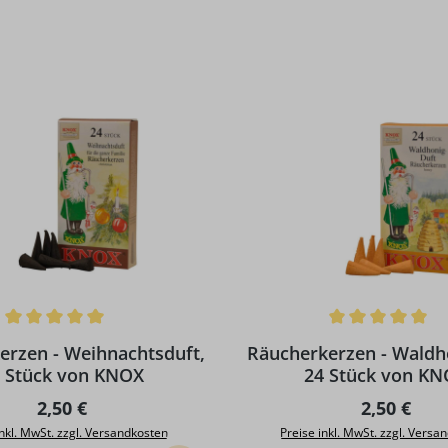
ttliche Bewertung von 5 von 5 Sternen
Durchschnittliche Bewertun
erzen - Weihnachtsduft,
Räucherkerzen - Waldh
 Stück von KNOX
24 Stück von K
Regulärer Preis:
Regulärer 
2,50 €
2,50 €
inkl. MwSt. zzgl. Versandkosten
Preise inkl. MwSt. zzgl. Versa