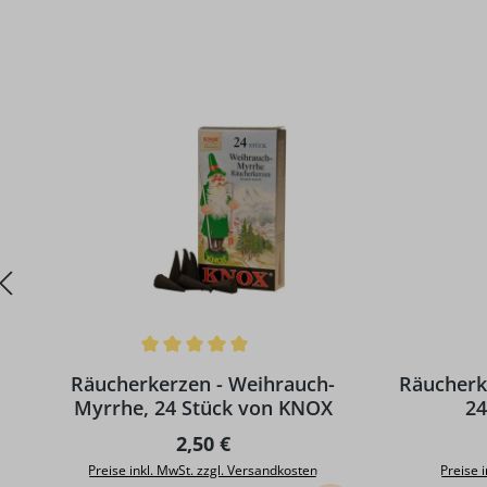
Produktgalerie überspringen
Durchschnittliche Bewertung von 5 von 5 Sternen
Durchschni
Räucherkerzen - Weihrauch-
Räucherk
Myrrhe, 24 Stück von KNOX
24
Regulärer Preis:
2,50 €
Preise inkl. MwSt. zzgl. Versandkosten
Preise 