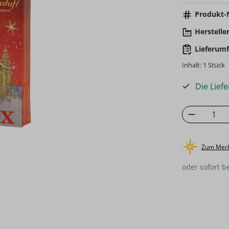
Produkt-N
Hersteller
Lieferumf
Inhalt:
1 Stück
Die Liefe
Produkt
Zum Merk
oder sofort b