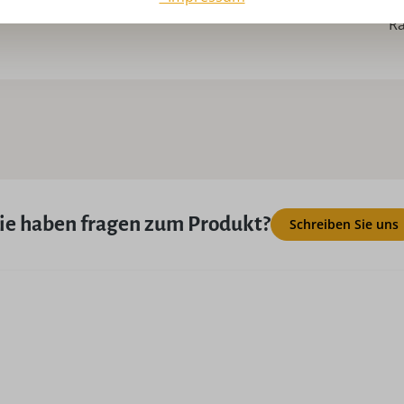
USP:
Ha
R
ie haben fragen zum Produkt?
Schreiben Sie uns