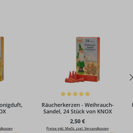
g von 5 von 5 Sternen
Durchschnittliche Bewertung von 5 von 5 S
D
onigduft,
Räucherkerzen - Weihrauch-
NOX
Sandel, 24 Stück von KNOX
Preis:
Regulärer Preis:
2,50 €
ndkosten
Preise inkl. MwSt. zzgl. Versandkosten