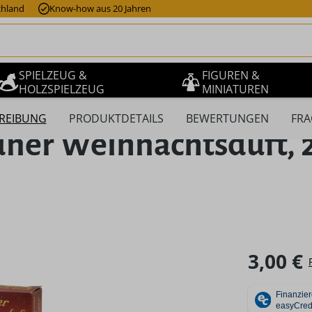
chland
Know-how aus 20 Jahren
SPIELZEUG &
FIGUREN &
HOLZSPIELZEUG
MINIATUREN
REIBUNG
PRODUKTDETAILS
BEWERTUNGEN
FRA
ner Weihnachtsduft, 2
Regulärer Pr
3,00 €