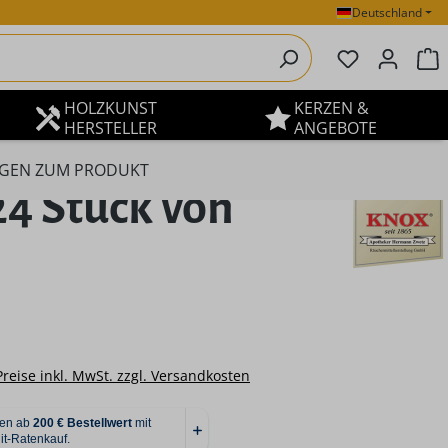
Deutschland
Du hast 0 P
W
HOLZKUNST
KERZEN &
HERSTELLER
ANGEBOTE
GEN ZUM PRODUKT
4 Stück von
eis:
Preise inkl. MwSt. zzgl. Versandkosten