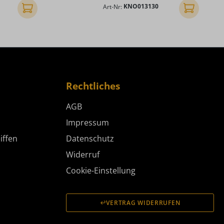
Art-Nr:
KNO013130
In den Warenkorb
In den Ware
Rechtliches
AGB
Impressum
iffen
Datenschutz
Widerruf
Cookie-Einstellung
VERTRAG WIDERRUFEN