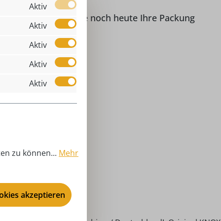
Aktiv
kerzen. Bestellen Sie noch heute Ihre Packung
Aktiv
Aktiv
Aktiv
Aktiv
 Stück
00 cm
022
äucherkerzen
ten zu können...
Mehr
tandard (25 mm)
ventszeit, ganzjährig
NOX - Räucherkerzen
ookies akzeptieren
00 cm