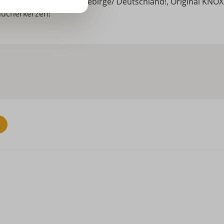
ndarbeit aus dem Erzgebirge/ Deutschland!, Original KNOX
äucherkerzen!