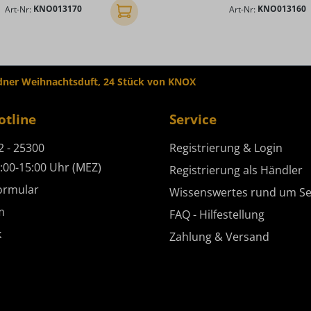
Art-Nr:
KNO013170
Art-Nr:
KNO013160
In den Warenkorb
dner Weihnachtsduft, 24 Stück von KNOX
otline
Service
2 - 25300
Registrierung & Login
:00-15:00 Uhr (MEZ)
Registrierung als Händler
ormular
Wissenswertes rund um Se
m
FAQ - Hilfestellung
k
Zahlung & Versand