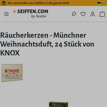
Wir versenden aus Seiffen in die ganze Welt
Zum Hauptinhalt springen
Du hast 0 P
W
Räucherkerzen - Münchner
Weihnachtsduft, 24 Stück von
KNOX
Bildergalerie überspringen