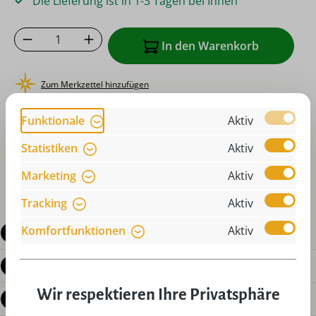
Die Lieferung ist in 1-3 Tagen bei Ihnen
Produkt Anzahl: Gib den gewünschten Wer
In den Warenkorb
Zum Merkzettel hinzufügen
oder sofort bestellen mit
Funktionale
Aktiv
Statistiken
Aktiv
Marketing
Aktiv
Tracking
Aktiv
Komfortfunktionen
Aktiv
Beschreibung
Produktdetails
Wir respektieren Ihre Privatsphäre
Bewertungen