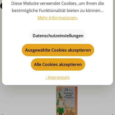
Diese Website verwendet Cookies, um Ihnen die
Fragen zum Produkt
bestmögliche Funktionalität bieten zu können...
Mehr Informationen
.
Datenschutzeinstellungen
Ausgewählte Cookies akzeptieren
Produktgalerie überspringen
Das könnte Ihnen auch gefallen
Alle Cookies akzeptieren
- Impressum