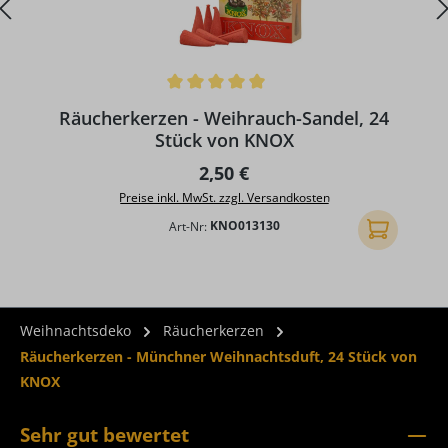
Durchschnittliche Bewertung von 5 von 5 Sternen
D
Räucherkerzen - Weihrauch-Sandel, 24
Stück von KNOX
Regulärer Preis:
2,50 €
Preise inkl. MwSt. zzgl. Versandkosten
Art-Nr:
KNO013130
In den Ware
Weihnachtsdeko
Räucherkerzen
Räucherkerzen - Münchner Weihnachtsduft, 24 Stück von
KNOX
Sehr gut bewertet