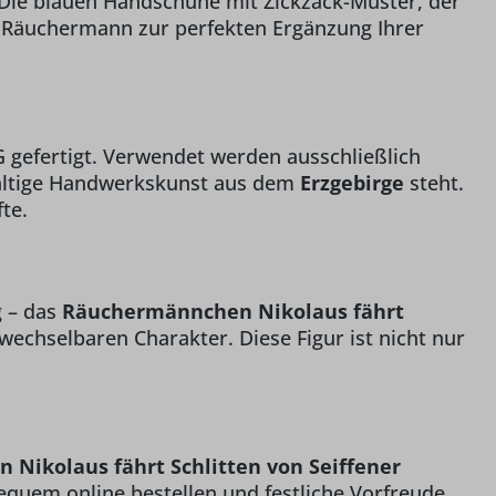
 Die blauen Handschuhe mit Zickzack-Muster, der
 Räuchermann zur perfekten Ergänzung Ihrer
 gefertigt. Verwendet werden ausschließlich
hhaltige Handwerkskunst aus dem
Erzgebirge
steht.
te.
g – das
Räuchermännchen Nikolaus fährt
chselbaren Charakter. Diese Figur ist nicht nur
Nikolaus fährt Schlitten von Seiffener
 bequem online bestellen und festliche Vorfreude