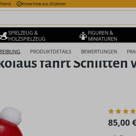
chland
Know-how aus 20 Jahren
SPIELZEUG &
FIGUREN &
HOLZSPIELZEUG
MINIATUREN
REIBUNG
PRODUKTDETAILS
BEWERTUNGEN
FRA
aus fährt Schlitten v
Regulärer Pr
85,00 