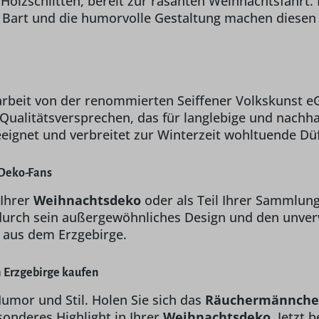
olzschlitten, bereit zur rasanten Weihnachtsfahrt.
Bart und die humorvolle Gestaltung machen diesen
arbeit von der renommierten Seiffener Volkskunst eG
n Qualitätsversprechen, das für langlebige und nac
eignet und verbreitet zur Winterzeit wohltuende Düf
 Deko-Fans
 Ihrer
Weihnachtsdeko
oder als Teil Ihrer Sammlun
urch sein außergewöhnliches Design und den unverwe
 aus dem Erzgebirge.
 Erzgebirge kaufen
umor und Stil. Holen Sie sich das
Räuchermännchen 
sonderes Highlight in Ihrer
Weihnachtsdeko
. Jetzt