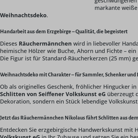
geschwungenen H
markante weiße 
Weihnachtsdeko
.
Handarbeit aus dem Erzgebirge – Qualität, die begeistert
Dieses
Räuchermännchen
wird in liebevoller Hand
heimische Hölzer wie Buche, Ahorn und Fichte – ei
Die Figur ist für Standard-Räucherkerzen (25 mm) ge
Weihnachtsdeko mit Charakter – für Sammler, Schenker und
Ob als originelles Geschenk, fröhlicher Hingucker in
Schlitten von Seiffener Volkskunst eG
überzeugt d
Dekoration, sondern ein Stück lebendige Volkskunst
Jetzt das Räuchermännchen Nikolaus fährt Schlitten aus dem
Entdecken Sie erzgebirgische Handwerkskunst mit H
Volkskunst eG
in Ihr Zuhause und setzen Sie ein be