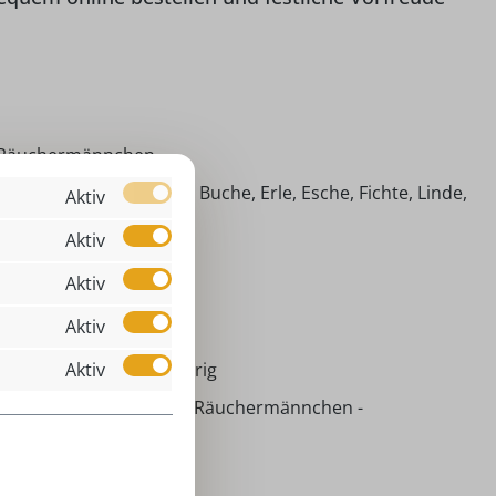
 Räuchermännchen
imische Hölzer (Ahorn, Buche, Erle, Esche, Fichte, Linde,
Aktiv
efer)
Aktiv
kolaus mit Schlitten
Aktiv
äuchermännchen
Aktiv
tandard (25 mm)
ihnachtsdeko, ganzjährig
Aktiv
iffener Volkskunst eG - Räuchermännchen -
eihnachtsmotive
,00 cm