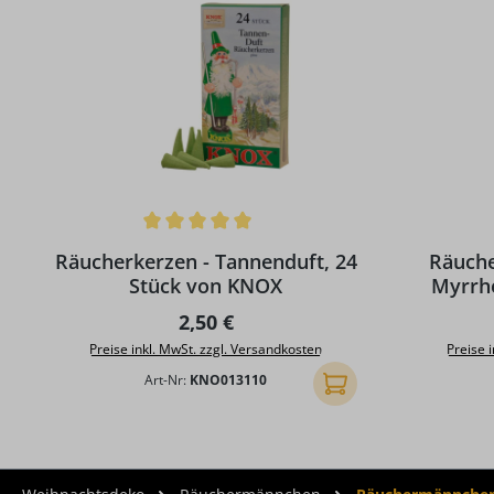
Durchschnittliche Bewertung von 5 von 5 Sternen
Durchschni
Räucherkerzen - Tannenduft, 24
Räuche
Stück von KNOX
Myrrh
Regulärer Preis:
2,50 €
Preise inkl. MwSt. zzgl. Versandkosten
Preise 
Art-Nr:
KNO013110
In den Warenkorb