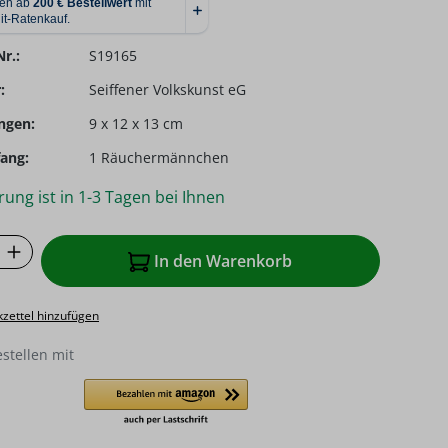
r.:
S19165
:
Seiffener Volkskunst eG
ngen:
9 x 12 x 13 cm
ang:
1 Räuchermännchen
rung ist in 1-3 Tagen bei Ihnen
 Anzahl: Gib den gewünschten Wert ein o
In den Warenkorb
zettel hinzufügen
estellen mit