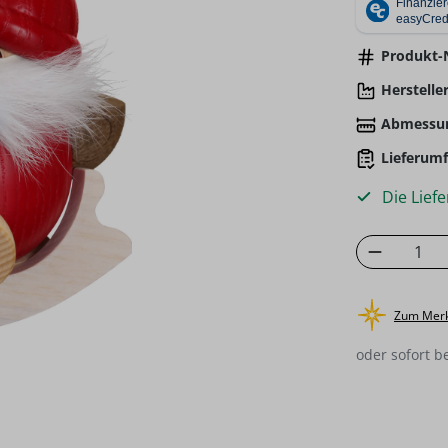
Produkt-N
Hersteller
Abmessu
Lieferumf
Die Liefe
Produkt
Zum Merk
oder sofort b