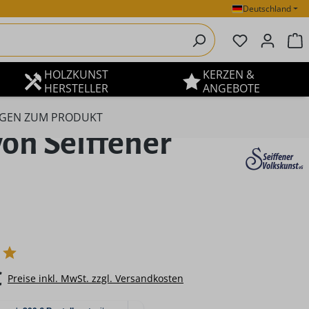
Deutschland
Du hast 0 P
W
HOLZKUNST
KERZEN &
HERSTELLER
ANGEBOTE
GEN ZUM PRODUKT
on Seiffener
eis:
€
Preise inkl. MwSt. zzgl. Versandkosten