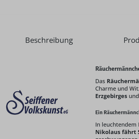
Beschreibung
Prod
Räuchermännchen
Das
Räuchermän
Charme und Wit
Erzgebirges
und 
Ein Räuchermännch
In leuchtendem R
Nikolaus fährt 