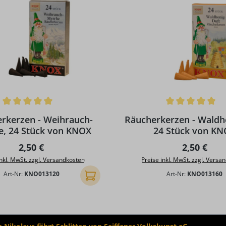
ttliche Bewertung von 5 von 5 Sternen
Durchschnittliche Bewertun
rkerzen - Weihrauch-
Räucherkerzen - Waldh
e, 24 Stück von KNOX
24 Stück von K
Regulärer Preis:
Regulärer 
2,50 €
2,50 €
inkl. MwSt. zzgl. Versandkosten
Preise inkl. MwSt. zzgl. Versa
Art-Nr:
KNO013120
Art-Nr:
KNO013160
In den Warenkorb