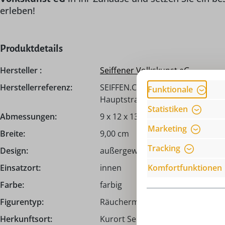
erleben!
Produktdetails
Hersteller :
Seiffener Volkskunst eG
Herstellerreferenz:
SEIFFEN.COM by Nestler GmbH, c/
Funktionale
Hauptstraße 132, 09548 Seiffen,
Statistiken
Abmessungen:
9 x 12 x 13 cm
Marketing
Breite:
9,00 cm
Tracking
Design:
außergewöhnlich, cool & lustig,
Einsatzort:
innen
Komfortfunktionen
Farbe:
farbig
Figurentyp:
Räuchermann I Räuchermännch
Herkunftsort:
Kurort Seiffen | Erzgebirge