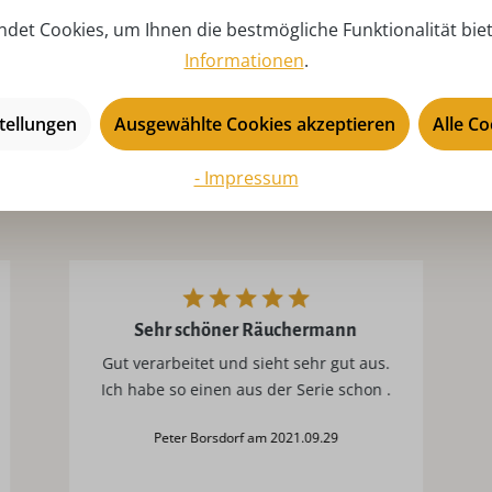
USP:
Ei
det Cookies, um Ihnen die bestmögliche Funktionalität bie
De
Informationen
.
tellungen
Ausgewählte Cookies akzeptieren
Alle C
- Impressum
Sehr schöner Räuchermann
Gut verarbeitet und sieht sehr gut aus.
Ich habe so einen aus der Serie schon .
Peter Borsdorf am 2021.09.29