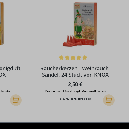
g von 5 von 5 Sternen
Durchschnittliche Bewertung von 5 von 5 S
onigduft,
Räucherkerzen - Weihrauch-
NOX
Sandel, 24 Stück von KNOX
Preis:
Regulärer Preis:
2,50 €
ndkosten
Preise inkl. MwSt. zzgl. Versandkosten
Art-Nr:
KNO013130
In den Warenkorb
In den Ware