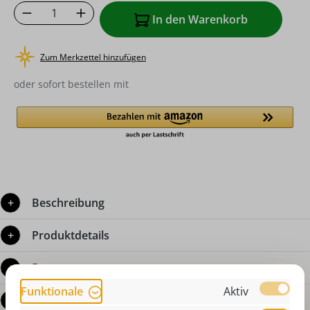
Produkt Anzahl: Gib den gewünschten Wer
In den Warenkorb
Zum Merkzettel hinzufügen
oder sofort bestellen mit
Beschreibung
Produktdetails
Bewertungen
Funktionale
Aktiv
Fragen zum Produkt