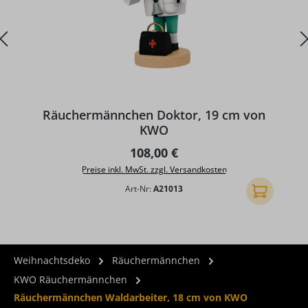
D
Räuchermännchen Doktor, 19 cm von
KWO
Regulärer Preis:
108,00 €
Preise inkl. MwSt. zzgl. Versandkosten
Art-Nr:
A21013
In den Ware
Weihnachtsdeko
Räuchermännchen
KWO Räuchermännchen
Räuchermännchen Waldarbeiter, 18 cm von KWO