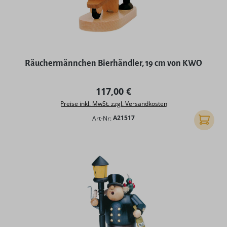
Räuchermännchen Bierhändler, 19 cm von KWO
Regulärer Preis:
117,00 €
Preise inkl. MwSt. zzgl. Versandkosten
Art-Nr:
A21517
In den