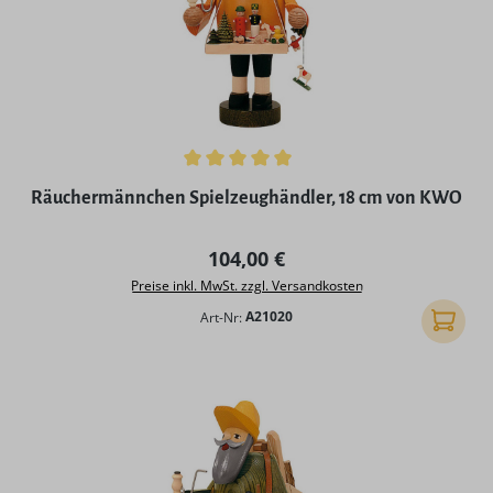
Durchschnittliche Bewertung von 5 von 5 Sternen
Räuchermännchen Spielzeughändler, 18 cm von KWO
Regulärer Preis:
104,00 €
Preise inkl. MwSt. zzgl. Versandkosten
Art-Nr:
A21020
In den