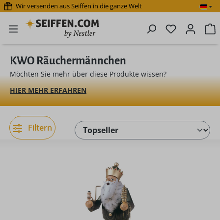
Wir versenden aus Seiffen in die ganze Welt
Zum Hauptinhalt springen
Du hast 0 P
W
KWO Räuchermännchen
Möchten Sie mehr über diese Produkte wissen?
HIER MEHR ERFAHREN
Filtern