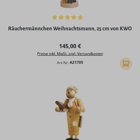
Durchschnittliche Bewertung von 5 von 5 Sternen
Räuchermännchen Weihnachtsmann, 25 cm von KWO
Regulärer Preis:
145,00 €
Preise inkl. MwSt. zzgl. Versandkosten
Art-Nr:
A21705
In den