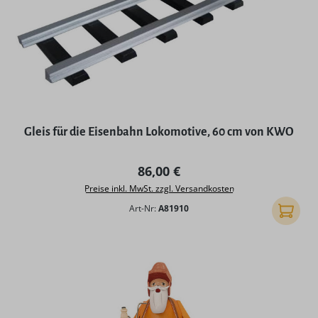
Gleis für die Eisenbahn Lokomotive, 60 cm von KWO
Regulärer Preis:
86,00 €
Preise inkl. MwSt. zzgl. Versandkosten
Art-Nr:
A81910
In den