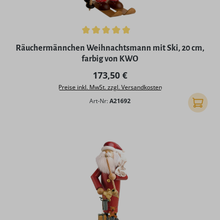
Durchschnittliche Bewertung von 5 von 5 Sternen
Räuchermännchen Weihnachtsmann mit Ski, 20 cm,
farbig von KWO
Regulärer Preis:
173,50 €
Preise inkl. MwSt. zzgl. Versandkosten
Art-Nr:
A21692
In den