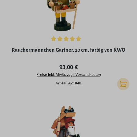
Durchschnittliche Bewertung von 5 von 5 Sternen
Räuchermännchen Gärtner, 20 cm, farbig von KWO
Regulärer Preis:
93,00 €
Preise inkl. MwSt. zzgl. Versandkosten
Art-Nr:
A21040
In den