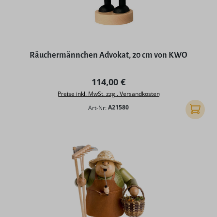
Räuchermännchen Advokat, 20 cm von KWO
Regulärer Preis:
114,00 €
Preise inkl. MwSt. zzgl. Versandkosten
Art-Nr:
A21580
In den