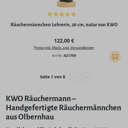
Durchschnittliche Bewertung von 5 von 5 Sternen
Räuchermännchen Lehrerin, 26 cm, natur von KWO
Regulärer Preis:
122,00 €
Preise inkl. MwSt. zzgl. Versandkosten
Art-Nr:
A21709
In den
Seite 1 von 8
KWO Räuchermann –
Handgefertigte Räuchermännchen
aus Olbernhau