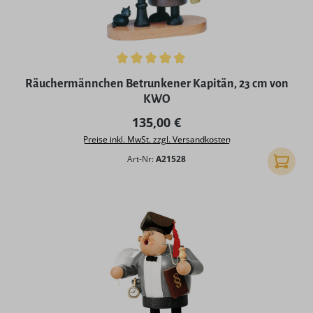
Durchschnittliche Bewertung von 5 von 5 Sternen
Räuchermännchen Betrunkener Kapitän, 23 cm von
KWO
Regulärer Preis:
135,00 €
Preise inkl. MwSt. zzgl. Versandkosten
Art-Nr:
A21528
In den