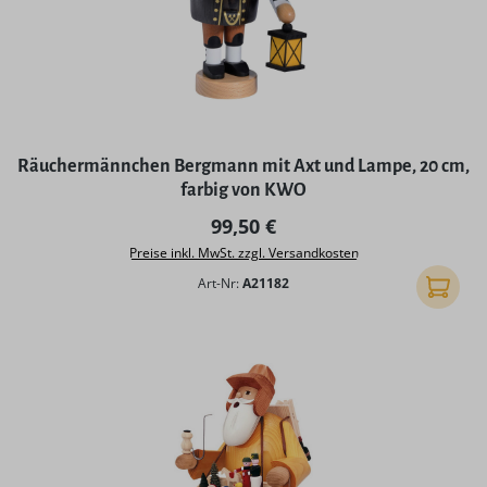
Räuchermännchen Bergmann mit Axt und Lampe, 20 cm,
farbig von KWO
Regulärer Preis:
99,50 €
Preise inkl. MwSt. zzgl. Versandkosten
Art-Nr:
A21182
In den