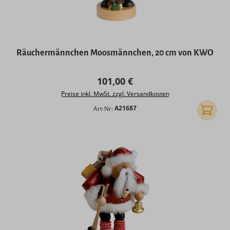
Räuchermännchen Moosmännchen, 20 cm von KWO
Regulärer Preis:
101,00 €
Preise inkl. MwSt. zzgl. Versandkosten
Art-Nr:
A21687
In den