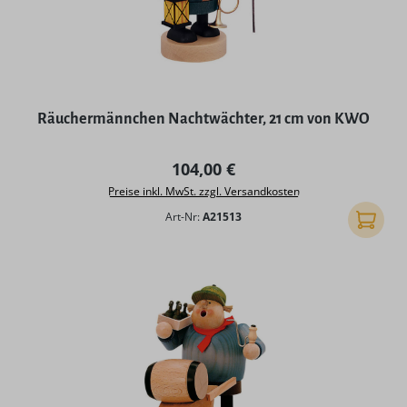
Räuchermännchen Nachtwächter, 21 cm von KWO
Regulärer Preis:
104,00 €
Preise inkl. MwSt. zzgl. Versandkosten
Art-Nr:
A21513
In den