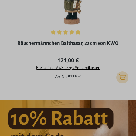
Durchschnittliche Bewertung von 5 von 5 Sternen
Räuchermännchen Balthasar, 22 cm von KWO
Regulärer Preis:
121,00 €
Preise inkl. MwSt. zzgl. Versandkosten
Art-Nr:
A21162
In den