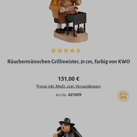
Durchschnittliche Bewertung von 4.67 von 5 Sternen
Räuchermännchen Grillmeister, 21 cm, farbig von KWO
Regulärer Preis:
131,00 €
Preise inkl. MwSt. zzgl. Versandkosten
Art-Nr:
A21659
In den