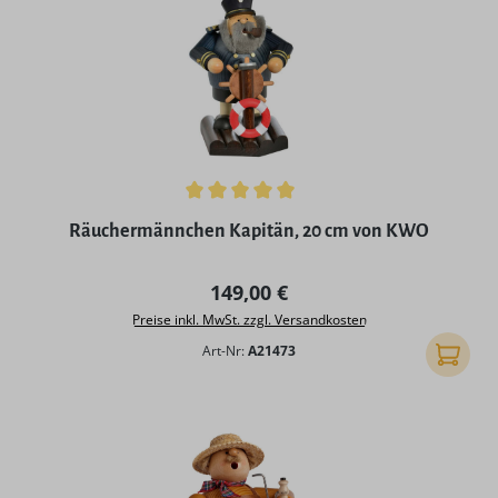
Durchschnittliche Bewertung von 5 von 5 Sternen
Räuchermännchen Kapitän, 20 cm von KWO
Regulärer Preis:
149,00 €
Preise inkl. MwSt. zzgl. Versandkosten
Art-Nr:
A21473
In den