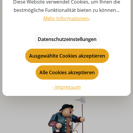
Diese Website verwendet Cookies, um Ihnen die
bestmögliche Funktionalität bieten zu können...
Mehr Informationen
.
Durchschnittliche Bewertung von 5 von 5 Sternen
Datenschutzeinstellungen
Räuchermännchen Nostalgischer Weihnachtsmann, 20
cm von KWO
Ausgewählte Cookies akzeptieren
Regulärer Preis:
145,00 €
Preise inkl. MwSt. zzgl. Versandkosten
Alle Cookies akzeptieren
Art-Nr:
A21511
In den
- Impressum