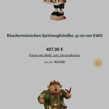
Räuchermännchen Spielzeughändler, 35 cm von KWO
Regulärer Preis:
407,00 €
Preise inkl. MwSt. zzgl. Versandkosten
Art-Nr:
A21220
In den