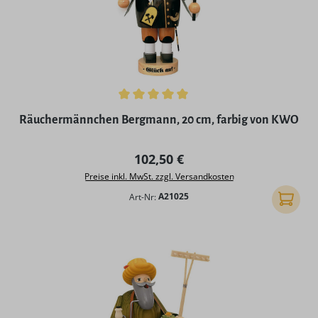
Durchschnittliche Bewertung von 5 von 5 Sternen
Räuchermännchen Bergmann, 20 cm, farbig von KWO
Regulärer Preis:
102,50 €
Preise inkl. MwSt. zzgl. Versandkosten
Art-Nr:
A21025
In den