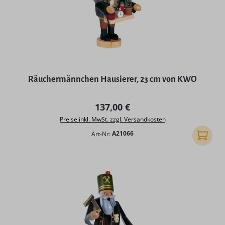
Räuchermännchen Hausierer, 23 cm von KWO
Regulärer Preis:
137,00 €
Preise inkl. MwSt. zzgl. Versandkosten
Art-Nr:
A21066
In den