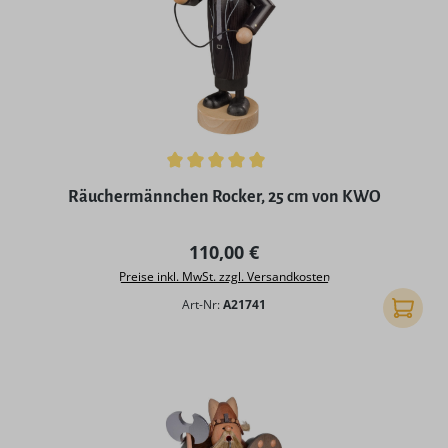
Durchschnittliche Bewertung von 5 von 5 Sternen
Räuchermännchen Rocker, 25 cm von KWO
Regulärer Preis:
110,00 €
Preise inkl. MwSt. zzgl. Versandkosten
Art-Nr:
A21741
In den