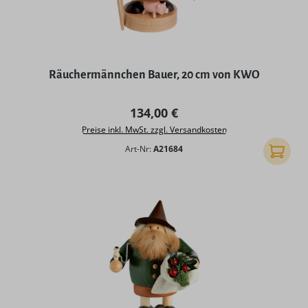
Räuchermännchen Bauer, 20 cm von KWO
Regulärer Preis:
134,00 €
Preise inkl. MwSt. zzgl. Versandkosten
Art-Nr:
A21684
In den