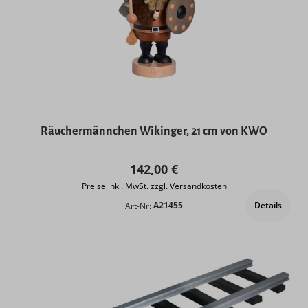
Räuchermännchen Wikinger, 21 cm von KWO
Regulärer Preis:
142,00 €
Preise inkl. MwSt. zzgl. Versandkosten
Details
Art-Nr:
A21455