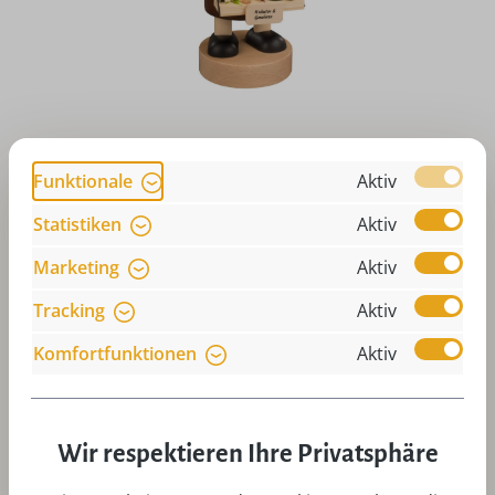
Räuchermännchen Gewürzhändler, 18 cm von KWO
Funktionale
Aktiv
Regulärer Preis:
105,00 €
Statistiken
Aktiv
Preise inkl. MwSt. zzgl. Versandkosten
Marketing
Aktiv
Art-Nr:
A21490
In den
Tracking
Aktiv
Komfortfunktionen
Aktiv
Wir respektieren Ihre Privatsphäre