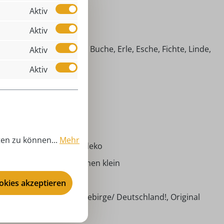
Aktiv
Aktiv
 Räuchermännchen
imische Hölzer (Ahorn, Buche, Erle, Esche, Fichte, Linde,
Aktiv
efer)
Aktiv
alloween Hexe
021
äuchermännchen
tandard (25 mm)
ten zu können...
Mehr
ventszeit, Weihnachtsdeko
bricht - Räuchermännchen klein
,00 cm
ookies akzeptieren
ndarbeit aus dem Erzgebirge/ Deutschland!, Original
ristian Ulbricht!