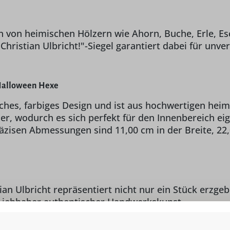
 von heimischen Hölzern wie Ahorn, Buche, Erle, Esc
ristian Ulbricht!"-Siegel garantiert dabei für unver
Halloween Hexe
es, farbiges Design und ist aus hochwertigen heimi
er, wodurch es sich perfekt für den Innenbereich eig
zisen Abmessungen sind 11,00 cm in der Breite, 22,
Ulbricht repräsentiert nicht nur ein Stück erzgebir
 Liebhaber authentischer Handwerkskunst.