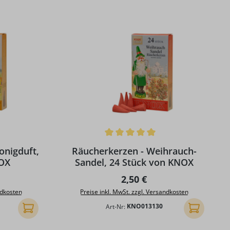
g von 5 von 5 Sternen
Durchschnittliche Bewertung von 5 von 5 S
onigduft,
Räucherkerzen - Weihrauch-
NOX
Sandel, 24 Stück von KNOX
Preis:
Regulärer Preis:
2,50 €
ndkosten
Preise inkl. MwSt. zzgl. Versandkosten
Art-Nr:
KNO013130
In den Warenkorb
In den Ware