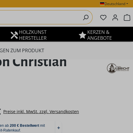
Deutschland
Du hast 0 P
W
HOLZKUNST
KERZEN &
HERSTELLER
ANGEBOTE
GEN ZUM PRODUKT
n Christian
eis:
€
Preise inkl. MwSt. zzgl. Versandkosten