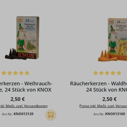
ttliche Bewertung von 5 von 5 Sternen
Durchschnittliche Bewertun
rkerzen - Weihrauch-
Räucherkerzen - Waldh
e, 24 Stück von KNOX
24 Stück von K
Regulärer Preis:
Regulärer 
2,50 €
2,50 €
inkl. MwSt. zzgl. Versandkosten
Preise inkl. MwSt. zzgl. Versa
Art-Nr:
KNO013120
Art-Nr:
KNO013160
In den Warenkorb