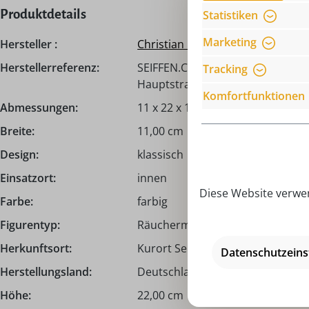
Produktdetails
Statistiken
Marketing
Hersteller :
Christian Ulbricht
Herstellerreferenz:
SEIFFEN.COM by Nestler GmbH, c/
Tracking
Hauptstraße 132, 09548 Seiffen,
Komfortfunktionen
Abmessungen:
11 x 22 x 10 cm
Breite:
11,00 cm
Design:
klassisch
Einsatzort:
innen
Diese Website verwen
Farbe:
farbig
Figurentyp:
Räuchermann I Räuchermännch
Herkunftsort:
Kurort Seiffen | Erzgebirge
Datenschutzeins
Herstellungsland:
Deutschland - Made in Germany
Höhe:
22,00 cm