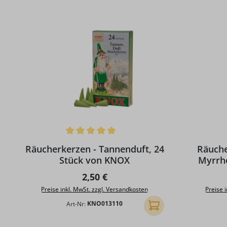
Durchschnittliche Bewertung von 5 von 5 Sternen
Durchschni
Räucherkerzen - Tannenduft, 24
Räuche
Stück von KNOX
Myrrh
Regulärer Preis:
2,50 €
Preise inkl. MwSt. zzgl. Versandkosten
Preise 
Art-Nr:
KNO013110
In den Warenkorb