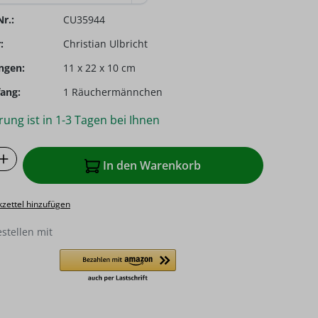
r.:
CU35944
:
Christian Ulbricht
ngen:
11 x 22 x 10 cm
ang:
1 Räuchermännchen
rung ist in 1-3 Tagen bei Ihnen
 Anzahl: Gib den gewünschten Wert ein o
In den Warenkorb
zettel hinzufügen
estellen mit