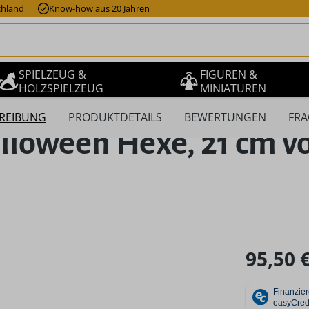
chland
Know-how aus 20 Jahren
SPIELZEUG &
FIGUREN &
HOLZSPIELZEUG
MINIATUREN
REIBUNG
PRODUKTDETAILS
BEWERTUNGEN
FRA
oween Hexe, 21 cm vo
Regulärer Pr
95,50 