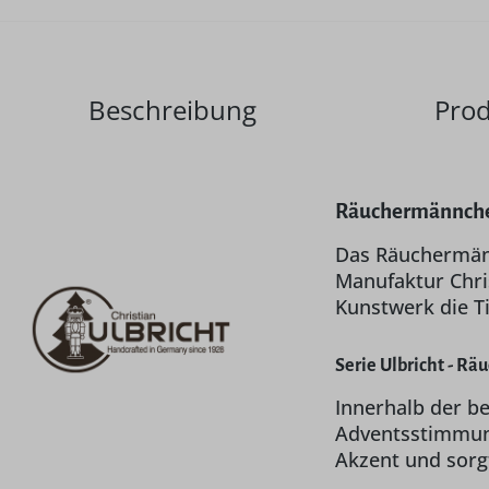
Beschreibung
Prod
Räuchermännchen
Das Räuchermän
Manufaktur Chri
Kunstwerk die T
Serie Ulbricht - R
Innerhalb der be
Adventsstimmung
Akzent und sorg