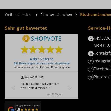
Weihnachtsdeko
Räuchermännchen
Räuchermännchen 
Sehr gut bewertet
Service-H
+49 3736
Mo-Fr: 09
Kontaktf
Instagra
Faceboo
Pinterest
Google Rezensionen
4,9