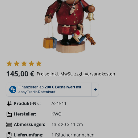
Regulärer Preis:
145,00 €
Preise inkl. MwSt. zzgl. Versandkosten
Produkt-Nr.:
A21511
Hersteller:
KWO
Abmessungen:
13 x 20 x 11 cm
Lieferumfang:
1 Räuchermännchen