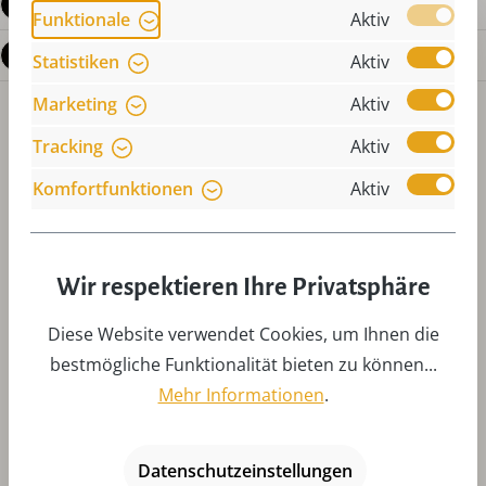
Bewertungen
Funktionale
Aktiv
Fragen zum Produkt
Statistiken
Aktiv
Marketing
Aktiv
Tracking
Aktiv
Komfortfunktionen
Aktiv
Produktgalerie überspringen
Zubehör
Wir respektieren Ihre Privatsphäre
Diese Website verwendet Cookies, um Ihnen die
bestmögliche Funktionalität bieten zu können...
Mehr Informationen
.
Datenschutzeinstellungen