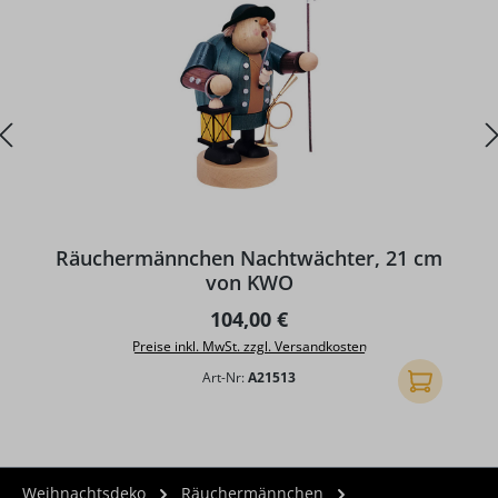
Räuchermännchen Nachtwächter, 21 cm
von KWO
Regulärer Preis:
104,00 €
Preise inkl. MwSt. zzgl. Versandkosten
Art-Nr:
A21513
In den Ware
Weihnachtsdeko
Räuchermännchen