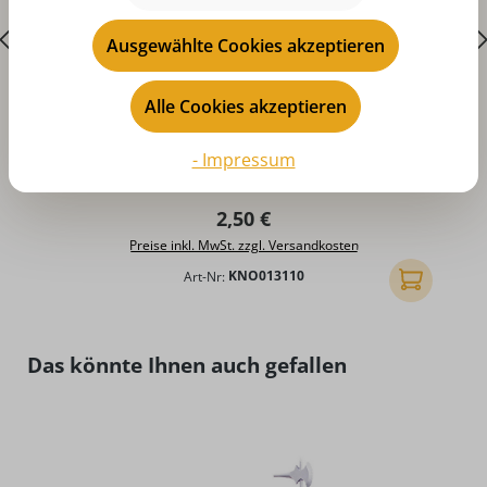
Ausgewählte Cookies akzeptieren
Alle Cookies akzeptieren
Durchschnittliche Bewertung von 5 von 5 Sternen
D
Räucherkerzen - Tannenduft, 24 Stück von
- Impressum
KNOX
Regulärer Preis:
2,50 €
Preise inkl. MwSt. zzgl. Versandkosten
Art-Nr:
KNO013110
In den Ware
Produktgalerie überspringen
Das könnte Ihnen auch gefallen