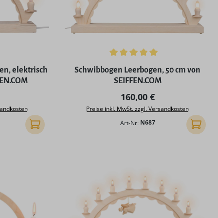
ng von 5 von 5 Sternen
Durchschnittliche Bewertung von 5 von 5
n, elektrisch
Schwibbogen Leerbogen, 50 cm von
FEN.COM
SEIFFEN.COM
Preis:
Regulärer Preis:
160,00 €
rsandkosten
Preise inkl. MwSt. zzgl. Versandkosten
Art-Nr:
N687
In den Warenkorb
In den