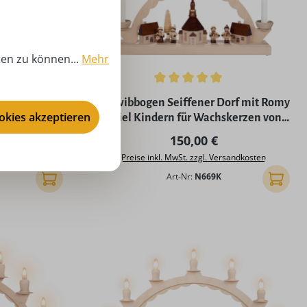
ten zu können...
Mehr
ng von 5 von 5 Sternen
Durchschnittliche Bewertung von 5 von 5
 Dorf für
Schwibbogen Seiffener Dorf mit Romy
ookies akzeptieren
FFEN.COM
Thiel Kindern für Wachskerzen von
SEIFFEN.COM
Preis:
Regulärer Preis:
150,00 €
rsandkosten
Preise inkl. MwSt. zzgl. Versandkosten
Art-Nr:
N669K
In den Warenkorb
In den