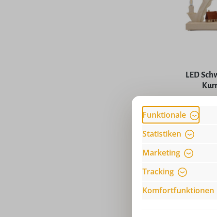
Durchschni
LED Schw
Kur
Funktionale
Preise
Statistiken
Marketing
Tracking
Komfortfunktionen