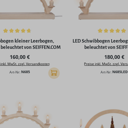
ttliche Bewertung von 4.75 von 5 Sternen
Durchschnittliche Bewertu
bogen kleiner Leerbogen,
LED Schwibbogen Leerboge
h beleuchtet von SEIFFEN.COM
beleuchtet von SEIF
Regulärer Preis:
Regulärer 
160,00 €
180,00 €
 inkl. MwSt. zzgl. Versandkosten
Preise inkl. MwSt. zzgl. Ve
Art-Nr:
N685
Art-Nr:
N685LED
In den Warenkorb