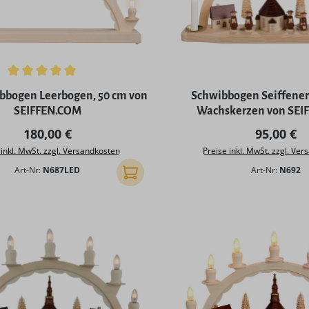
ttliche Bewertung von 5 von 5 Sternen
bbogen Leerbogen, 50 cm von
Schwibbogen Seiffener 
SEIFFEN.COM
Wachskerzen von SEI
Regulärer Preis:
Regulärer
180,00 €
95,00 €
 inkl. MwSt. zzgl. Versandkosten
Preise inkl. MwSt. zzgl. Ve
Art-Nr:
N687LED
Art-Nr:
N692
In den Warenkorb