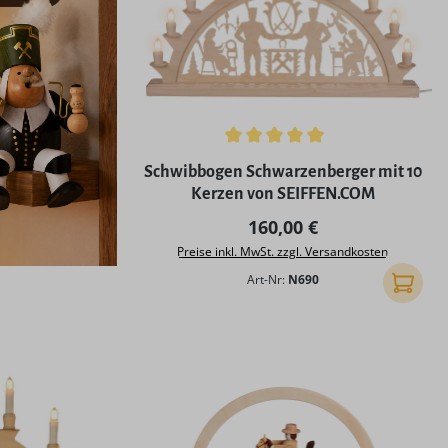
Durchschnittliche Bewertung von 5 von 5
Schwibbogen Schwarzenberger mit 10
Kerzen von SEIFFEN.COM
Regulärer Preis:
160,00 €
Preise inkl. MwSt. zzgl. Versandkosten
Art-Nr:
N690
In den