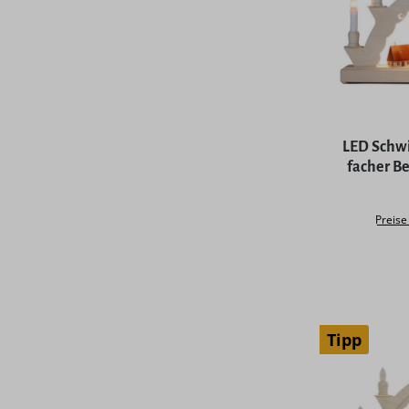
Durchschni
LED Schwi
facher B
Preise
Tipp