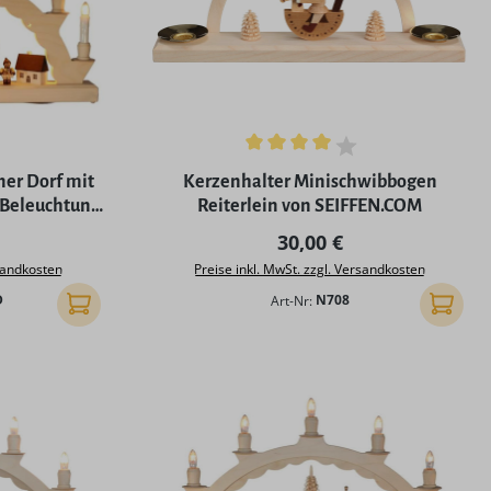
Durchschnittliche Bewertung von 4 von 5
er Dorf mit
Kerzenhalter Minischwibbogen
r Beleuchtung
Reiterlein von SEIFFEN.COM
OM
Preis:
Regulärer Preis:
30,00 €
rsandkosten
Preise inkl. MwSt. zzgl. Versandkosten
D
Art-Nr:
N708
In den Warenkorb
In den