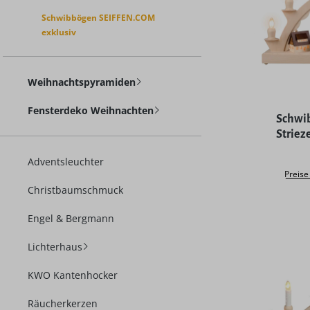
Schwibbögen SEIFFEN.COM
exklusiv
Weihnachtspyramiden
Durchschni
Fensterdeko Weihnachten
Schwib
Striez
Adventsleuchter
Preise
Christbaumschmuck
Engel & Bergmann
Lichterhaus
KWO Kantenhocker
Räucherkerzen