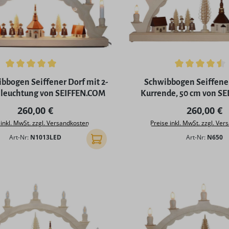
ttliche Bewertung von 5 von 5 Sternen
Durchschnittliche Bewertu
bbogen Seiffener Dorf mit 2-
Schwibbogen Seiffener
eleuchtung von SEIFFEN.COM
Kurrende, 50 cm von S
Regulärer Preis:
Regulärer 
260,00 €
260,00 €
 inkl. MwSt. zzgl. Versandkosten
Preise inkl. MwSt. zzgl. Ve
Art-Nr:
N1013LED
Art-Nr:
N650
In den Warenkorb