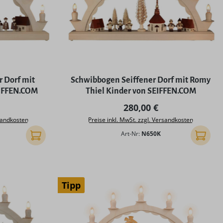
ng von 4.5 von 5 Sternen
 Dorf mit
Schwibbogen Seiffener Dorf mit Romy
EIFFEN.COM
Thiel Kinder von SEIFFEN.COM
Preis:
Regulärer Preis:
280,00 €
rsandkosten
Preise inkl. MwSt. zzgl. Versandkosten
Art-Nr:
N650K
In den Warenkorb
In den
Tipp