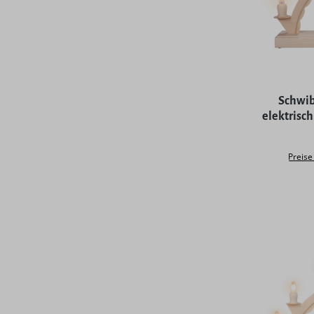
Durchschni
Schwib
elektrisc
Preise