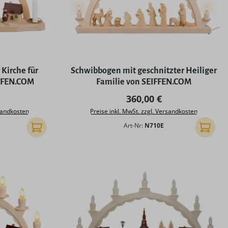
Kirche für
Schwibbogen mit geschnitzter Heiliger
FFEN.COM
Familie von SEIFFEN.COM
 Preis:
Regulärer Preis:
360,00 €
rsandkosten
Preise inkl. MwSt. zzgl. Versandkosten
Art-Nr:
N710E
In den Warenkorb
In den