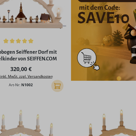
ttliche Bewertung von 5 von 5 Sternen
bogen Seiffener Dorf mit
elkinder von SEIFFEN.COM
Regulärer Preis:
320,00 €
 inkl. MwSt. zzgl. Versandkosten
Art-Nr:
N1002
In den Warenkorb