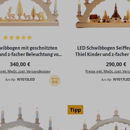
ttliche Bewertung von 5 von 5 Sternen
wibbogen mit geschnitzten
LED Schwibbogen Seiffen
und 2-facher Beleuchtung von
Thiel Kinder und 2-fache
SEIFFEN.COM
von SEIFFEN.C
Regulärer Preis:
Regulärer 
340,00 €
290,00 €
 inkl. MwSt. zzgl. Versandkosten
Preise inkl. MwSt. zzgl. Ve
Art-Nr:
N1015LED
Art-Nr:
N1017LE
In den Warenkorb
Tipp