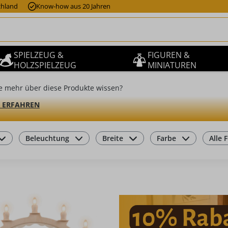
chland
Know-how aus 20 Jahren
SPIELZEUG &
FIGUREN &
HOLZSPIELZEUG
MINIATUREN
e mehr über diese Produkte wissen?
 ERFAHREN
Beleuchtung
Breite
Farbe
Alle F