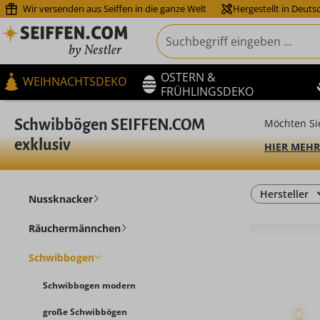
Wir versenden aus Seiffen in die ganze Welt
Hergestellt in Deuts
m Hauptinhalt springen
Zur Suche springen
Zur Hauptnavigation springen
OSTERN &
WEIHNACHTSDEKO
FRÜHLINGSDEKO
Schwibbögen SEIFFEN.COM
Möchten Si
exklusiv
HIER MEHR
Hersteller
Nussknacker
Räuchermännchen
Schwibbogen
Schwibbogen modern
große Schwibbögen