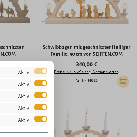
eschnitzten
Schwibbogen mit geschnitzter Heiliger
FEN.COM
Familie, 50 cm von SEIFFEN.COM
Preis:
Regulärer Preis:
340,00 €
Aktiv
rsandkosten
Preise inkl. MwSt. zzgl. Versandkosten
Art-Nr:
N653
In den Warenkorb
In den
Aktiv
Aktiv
Aktiv
Aktiv