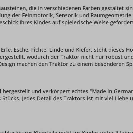
usteinen, die in verschiedenen Farben gestaltet sind
klung der Feinmotorik, Sensorik und Raumgeometri
eschick Ihres Kindes auf spielerische Weise geförder
rle, Esche, Fichte, Linde und Kiefer, steht dieses Ho
rgestellt, wodurch der Traktor nicht nur robust und 
Design machen den Traktor zu einem besonderen Spi
d hergestellt und verkörpert echtes "Made in German
s Stücks. Jedes Detail des Traktors ist mit viel Liebe
chluckbarer Kleinteile nicht für Kinder unter 3 Jahre