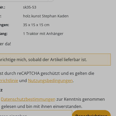
r.:
sk35-53
:
holz.kunst Stephan Kaden
ngen:
35 x 15 x 15 cm
ang:
1 Traktor mit Anhänger
er da!
ichtige mich, sobald der Artikel lieferbar ist.
 ist durch reCAPTCHA geschützt und es gelten die
richtlinie
und
Nutzungsbedingungen
.
tz
e
Datenschutzbestimmungen
zur Kenntnis genommen
B
gelesen und bin mit ihnen einverstanden.