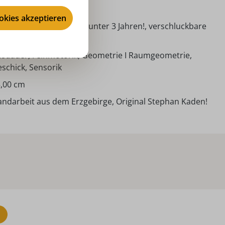
nzjährig
ookies akzeptieren
cht geeignet für Kinder unter 3 Jahren!, verschluckbare
einteile
sdauer, Feinmotorik, Geometrie I Raumgeometrie,
schick, Sensorik
,00 cm
ndarbeit aus dem Erzgebirge, Original Stephan Kaden!