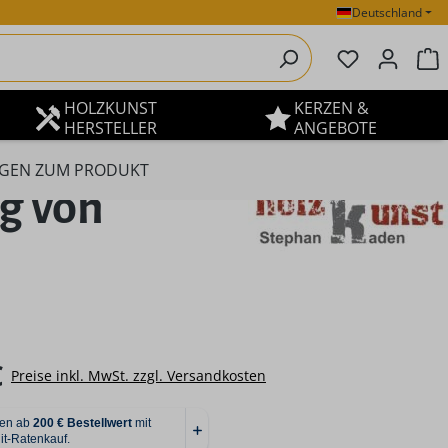
Deutschland
Du hast 0 P
W
HOLZKUNST
KERZEN &
HERSTELLER
ANGEBOTE
GEN ZUM PRODUKT
ig von
eis:
€
Preise inkl. MwSt. zzgl. Versandkosten