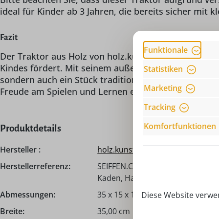
ideal für Kinder ab 3 Jahren, die bereits sicher mit
Fazit
Funktionale
Der Traktor aus Holz von holz.kunst Stephan Kaden i
Kindes fördert. Mit seinem außergewöhnlichen Desig
Statistiken
sondern auch ein Stück traditioneller Handwerkskuns
Marketing
Freude am Spielen und Lernen entdecken.
Tracking
Komfortfunktionen
Produktdetails
Hersteller :
holz.kunst Stephan Kaden
Herstellerreferenz:
SEIFFEN.COM by Nestler GmbH, c
Kaden, Hauptstraße 132, 09548 S
Abmessungen:
35 x 15 x 15 cm
Diese Website verwen
Breite:
35,00 cm