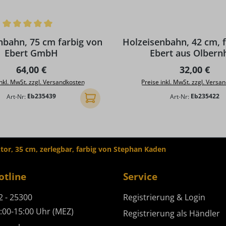
ttliche Bewertung von 5 von 5 Sternen
nbahn, 75 cm farbig von
Holzeisenbahn, 42 cm, 
Ebert GmbH
Ebert aus Olbern
Regulärer Preis:
Regulärer P
64,00 €
32,00 €
inkl. MwSt. zzgl. Versandkosten
Preise inkl. MwSt. zzgl. Versa
Art-Nr:
Eb235439
Art-Nr:
Eb235422
In den Warenkorb
tor, 35 cm, zerlegbar, farbig von Stephan Kaden
otline
Service
2 - 25300
Registrierung & Login
:00-15:00 Uhr (MEZ)
Registrierung als Händler