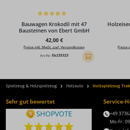
Durchschnittliche Bewertung von 5 von 5 Sternen
Durchschni
Bauwagen Krokodil mit 47
Holzeise
Bausteinen von Ebert GmbH
Regulärer Preis:
42,00 €
Preise inkl. MwSt. zzgl. Versandkosten
Preise 
Art-Nr:
Eb235323
In den Warenkorb
Spielzeug & Holzspielzeug
Holzauto
Holzspielzeug Trak
Sehr gut bewertet
Service-H
+49 3736
Mo-Fr: 09