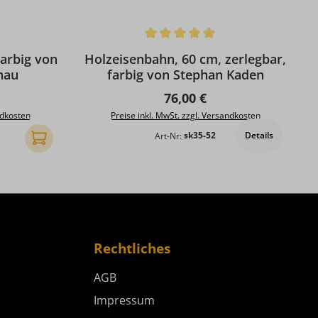
Durchschnittliche Bewertung von 5 von 5 S
farbig von
Holzeisenbahn, 60 cm, zerlegbar,
hau
farbig von Stephan Kaden
reis:
Regulärer Preis:
76,00 €
ndkosten
Preise inkl. MwSt. zzgl. Versandkosten
Details
Art-Nr:
sk35-52
In den Warenkorb
Rechtliches
AGB
Impressum