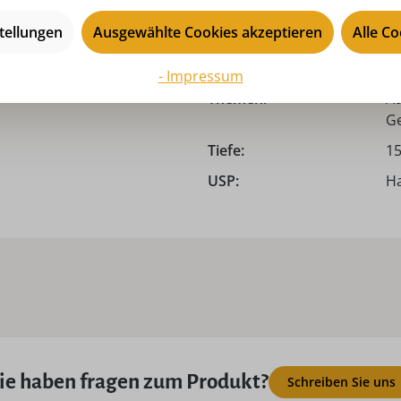
Saison:
ga
tellungen
Ausgewählte Cookies akzeptieren
Alle C
Sicherheitshinweis:
Ni
Kl
- Impressum
Themen:
Au
Ge
Tiefe:
15
USP:
Ha
ie haben fragen zum Produkt?
Schreiben Sie uns