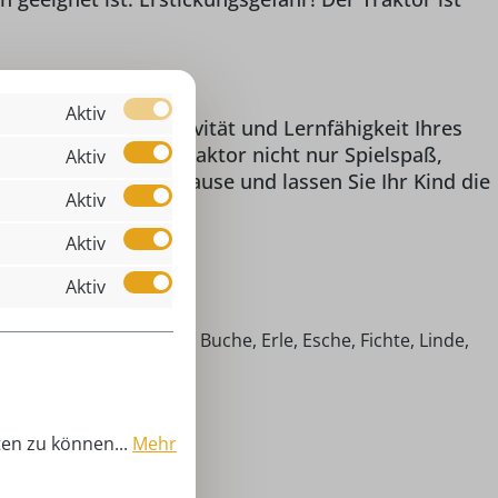
Aktiv
zeug, das die Kreativität und Lernfähigkeit Ihres
ge bringt dieser Traktor nicht nur Spielspaß,
Aktiv
ge Spielzeug nach Hause und lassen Sie Ihr Kind die
Aktiv
Aktiv
Aktiv
imische Hölzer (Ahorn, Buche, Erle, Esche, Fichte, Linde,
efer)
 3 Jahren
aktor mit Anhänger
ten zu können...
Mehr
lzspielzeug