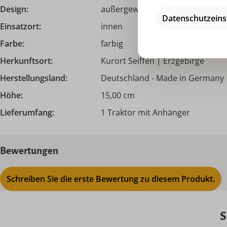
Design:
außergewöhnlich
Datenschutzeins
Einsatzort:
innen
Farbe:
farbig
Herkunftsort:
Kurort Seiffen | Erzgebirge
Herstellungsland:
Deutschland - Made in Germany
Höhe:
15,00 cm
Lieferumfang:
1 Traktor mit Anhänger
Bewertungen
Schreiben Sie die erste Bewertung zu diesem Produkt.
S