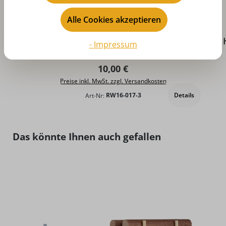
Alle Cookies akzeptieren
D
Holzspielzeug Traktor mit Anhänger
- Impressum
Koffer, farbig von Robbi Weber
Regulärer Preis:
10,00 €
Preise inkl. MwSt. zzgl. Versandkosten
Details
Art-Nr:
RW16-017-3
Produktgalerie überspringen
Das könnte Ihnen auch gefallen