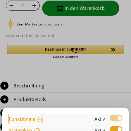
Produkt Anzahl: Gib den gewünschten Wer
In den Warenkorb
Zum Merkzettel hinzufügen
oder sofort bestellen mit
Beschreibung
Produktdetails
Bewertungen
Funktionale
Aktiv
Fragen zum Produkt
Statistiken
Aktiv