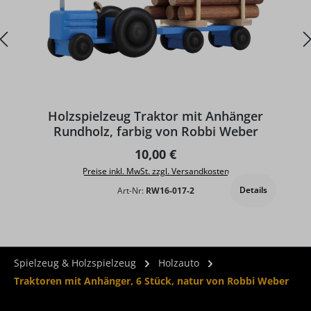
Holzspielzeug Traktor mit Anhänger
Rundholz, farbig von Robbi Weber
Regulärer Preis:
10,00 €
Preise inkl. MwSt. zzgl. Versandkosten
Details
Art-Nr:
RW16-017-2
Spielzeug & Holzspielzeug
Holzauto
Traktoren mit Anhänger, 6 Stück, natur von Robbi Weber