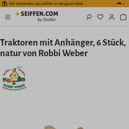
Wir versenden aus Seiffen in die ganze Welt
Zum Hauptinhalt springen
Du hast 0 P
W
Traktoren mit Anhänger, 6 Stück,
natur von Robbi Weber
Bildergalerie überspringen