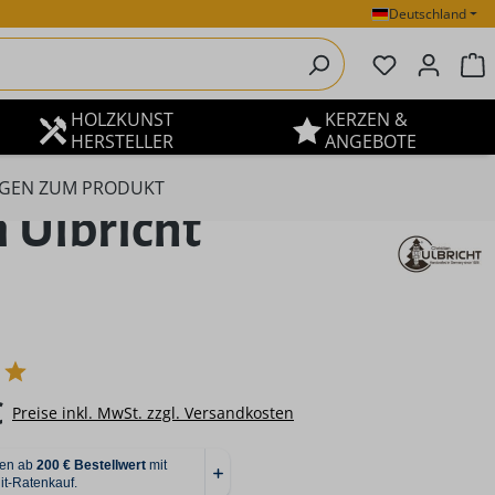
Deutschland
Du hast 0 P
W
HOLZKUNST
KERZEN &
HERSTELLER
ANGEBOTE
GEN ZUM PRODUKT
 Ulbricht
eis:
€
Preise inkl. MwSt. zzgl. Versandkosten