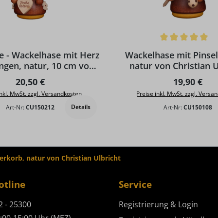
Durchschnittliche Bewertun
e - Wackelhase mit Herz
Wackelhase mit Pinsel
gen, natur, 10 cm von
natur von Christian U
hristian Ulbricht
Regulärer Preis:
Regulärer P
20,50 €
19,90 €
inkl. MwSt. zzgl. Versandkosten
Preise inkl. MwSt. zzgl. Versa
Details
Art-Nr:
CU150212
Art-Nr:
CU150108
erkorb, natur von Christian Ulbricht
otline
Service
2 - 25300
Registrierung & Login