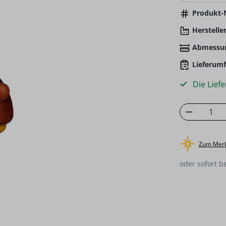
Produkt-N
Hersteller
Abmessu
Lieferumf
Die Liefe
Produkt
Zum Merk
oder sofort b