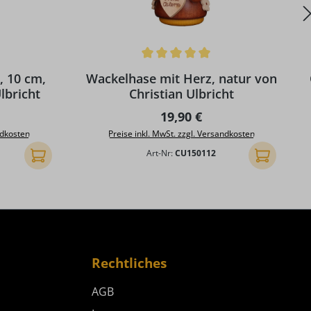
g von 5 von 5 Sternen
Durchschnittliche Bewertung von 5 von 5 S
D
, 10 cm,
Wackelhase mit Herz, natur von
lbricht
Christian Ulbricht
reis:
Regulärer Preis:
19,90 €
ndkosten
Preise inkl. MwSt. zzgl. Versandkosten
Art-Nr:
CU150112
In den Warenkorb
In den Ware
Rechtliches
AGB