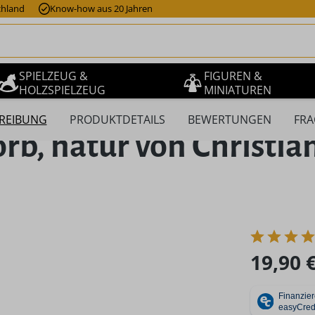
chland
Know-how aus 20 Jahren
SPIELZEUG &
FIGUREN &
HOLZSPIELZEUG
MINIATUREN
REIBUNG
PRODUKTDETAILS
BEWERTUNGEN
FRA
b, natur von Christian
Regulärer Pr
19,90 