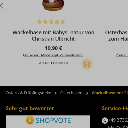
Durchschnittliche Bewertung von 5 von 5 Sternen
Wackelhase mit Babys, natur von
Osterhas
Christian Ulbricht
zum Hän
C
Regulärer Preis:
19,90 €
Preise inkl. MwSt. zzgl. Versandkosten
Preise 
Art-Nr:
CU150110
In den Warenkorb
Ostern & Frühlingsdeko
Osterhasen
Wackelhase mit Ei
Sehr gut bewertet
Service-H
+49 3736