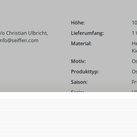
Höhe:
10
o Christian Ulbricht,
Lieferumfang:
1
 info@seiffen.com
Material:
He
Ki
Motiv:
Os
Produkttyp:
Os
Saison:
Fr
Serie:
Ul
Tiefe:
8,
USP:
Ha