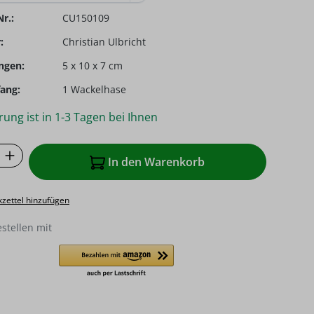
r.:
CU150109
:
Christian Ulbricht
ngen:
5 x 10 x 7 cm
ang:
1 Wackelhase
rung ist in 1-3 Tagen bei Ihnen
 Anzahl: Gib den gewünschten Wert ein o
In den Warenkorb
zettel hinzufügen
estellen mit