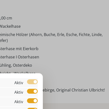
,00 cm
 Wackelhase
imische Hölzer (Ahorn, Buche, Erle, Esche, Fichte, Linde,
efer)
terhase mit Eierkorb
terhase I Osterhasen
ühling, Osterdeko
bricht - Wackelhase
00 cm
Aktiv
ndarbeit aus dem Erzgebirge, Original Christian Ulbricht!
Aktiv
Aktiv