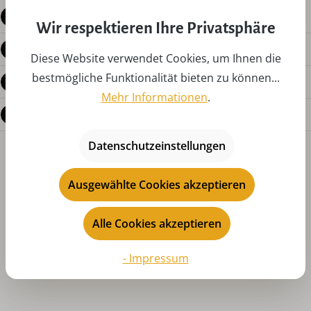
Beschreibung
Wir respektieren Ihre Privatsphäre
Produktdetails
Diese Website verwendet Cookies, um Ihnen die
bestmögliche Funktionalität bieten zu können...
Bewertungen
Mehr Informationen
.
Fragen zum Produkt
Datenschutzeinstellungen
Ausgewählte Cookies akzeptieren
Alle Cookies akzeptieren
Produktgalerie überspringen
Das könnte Ihnen auch gefallen
- Impressum