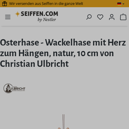
Wir versenden aus Seiffen in die ganze Welt
Zum Hauptinhalt springen
Du hast 0 P
W
Osterhase - Wackelhase mit Herz
zum Hängen, natur, 10 cm von
Christian Ulbricht
Bildergalerie überspringen