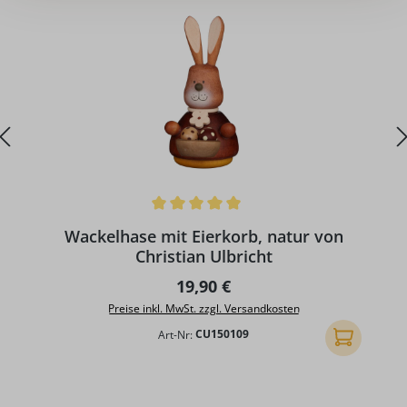
Durchschnittliche Bewertung von 5 von 5 Sternen
D
Wackelhase mit Eierkorb, natur von
Christian Ulbricht
Regulärer Preis:
19,90 €
Preise inkl. MwSt. zzgl. Versandkosten
Art-Nr:
CU150109
In den Ware