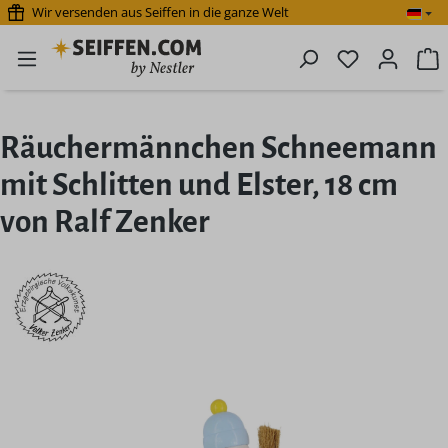
Wir versenden aus Seiffen in die ganze Welt
Zum Hauptinhalt springen
Du hast 0 P
W
Räuchermännchen Schneemann
mit Schlitten und Elster, 18 cm
von Ralf Zenker
Bildergalerie überspringen