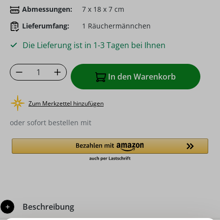
Abmessungen:
7 x 18 x 7 cm
Lieferumfang:
1 Räuchermännchen
Die Lieferung ist in 1-3 Tagen bei Ihnen
Produkt Anzahl: Gib den gewünschten Wer
In den Warenkorb
Zum Merkzettel hinzufügen
oder sofort bestellen mit
Beschreibung