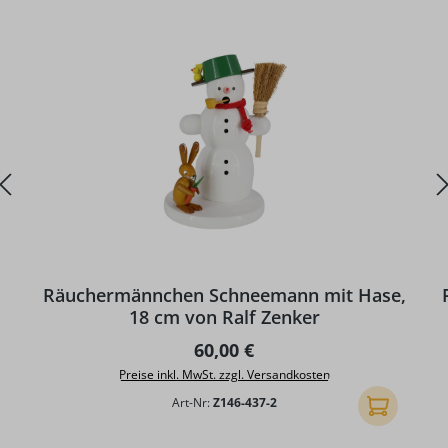
Räuchermännchen Schneemann mit Hase,
18 cm von Ralf Zenker
Regulärer Preis:
60,00 €
Preise inkl. MwSt. zzgl. Versandkosten
Art-Nr:
Z146-437-2
In den Ware