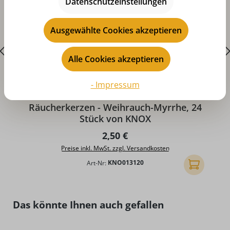
Datenschutzeinstellungen
Ausgewählte Cookies akzeptieren
Alle Cookies akzeptieren
- Impressum
Durchschnittliche Bewertung von 5 von 5 Sternen
D
Räucherkerzen - Weihrauch-Myrrhe, 24
Stück von KNOX
Regulärer Preis:
2,50 €
Preise inkl. MwSt. zzgl. Versandkosten
Art-Nr:
KNO013120
In den Ware
Produktgalerie überspringen
Das könnte Ihnen auch gefallen