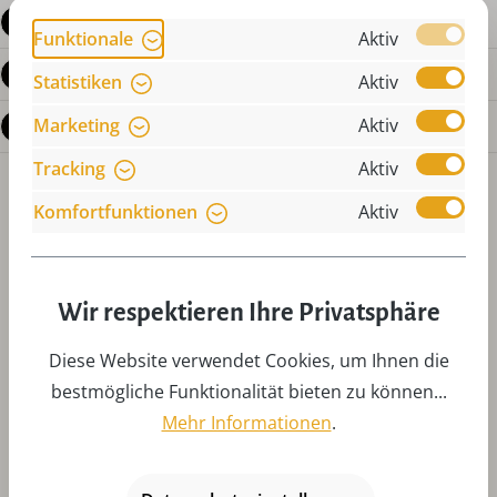
Produktdetails
Funktionale
Aktiv
Bewertungen
Statistiken
Aktiv
Marketing
Aktiv
Fragen zum Produkt
Tracking
Aktiv
Komfortfunktionen
Aktiv
Wir respektieren Ihre Privatsphäre
Produktgalerie überspringen
Zubehör
Diese Website verwendet Cookies, um Ihnen die
bestmögliche Funktionalität bieten zu können...
Mehr Informationen
.